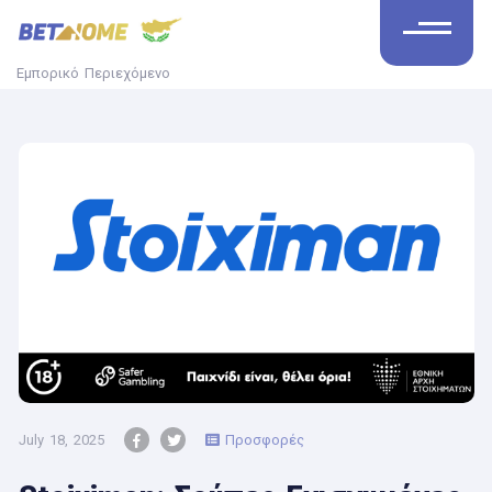
Εμπορικό Περιεχόμενο
July 18, 2025
Προσφορές