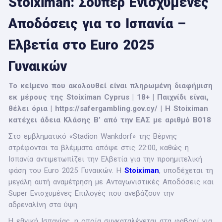
Stoiximan: Σούπερ Ενισχυμένες
Αποδόσεις για το Ισπανία –
Ελβετία στο Euro 2025
Γυναικών
Το κείμενο που ακολουθεί είναι πληρωμένη διαφήμιση
εκ μέρους της Stoiximan Cyprus | 18+ | Παιχνίδι είναι,
θέλει όρια | https://safergambling.gov.cy/ | Η Stoiximan
κατέχει άδεια Κλάσης Β’ από την ΕΑΣ με αριθμό B018
Στο εμβληματικό «Stadion Wankdorf» της Βέρνης
στρέφονται τα βλέμματα απόψε στις 22:00, καθώς η
Ισπανία αντιμετωπίζει την Ελβετία για την προημιτελική
φάση του Euro 2025 Γυναικών. Η
Stoiximan
, υποδέχεται τη
μεγάλη αυτή αναμέτρηση με Ανταγωνιστικές Αποδόσεις και
Super Ενισχυμένες Επιλογές που ανεβάζουν την
αδρεναλίνη στα ύψη.
Η εθνική Ισπανίας, η οποία συγκαταλέγεται στα φαβορί για