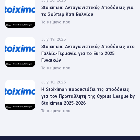
July 20, 2025
Stoiximan: Ανταγωνιστικές Αποδόσεις για
το Σούπερ Καπ Βελγίου
Το κείμενο που
July 19, 2025
Stoiximan: Ανταγωνιστικές Αποδόσεις στο
Γαλλία-Γερμανία για το Euro 2025
Γυναικών
Το κείμενο που
July 18, 2025
Η Stoiximan παρουσιάζει τις αποδόσεις
για τον Πρωταθλητή της Cyprus League by
Stoiximan 2025-2026
Το κείμενο που