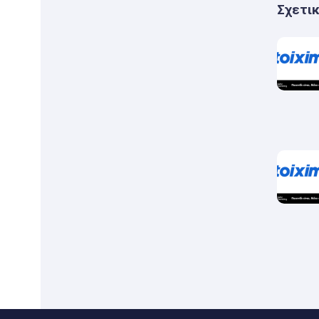
Σχετι