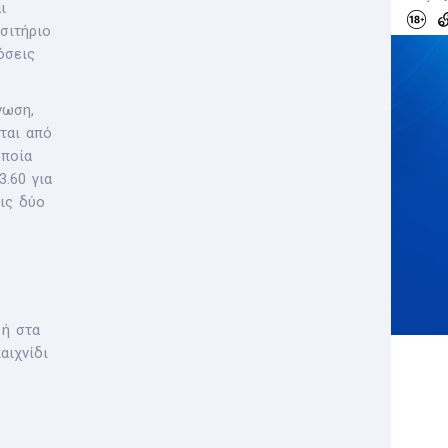
ι
ισιτήριο
όσεις
νωση,
εται από
οποία
3.60 για
τις δύο
 ή στα
αιχνίδι