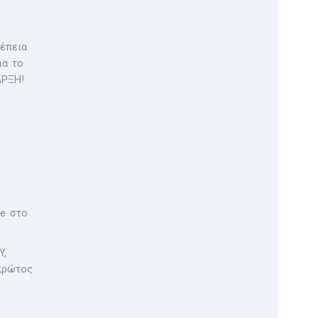
νέπεια
ια το
ΑΡΞΗ!
ve στο
Y,
 πρώτος