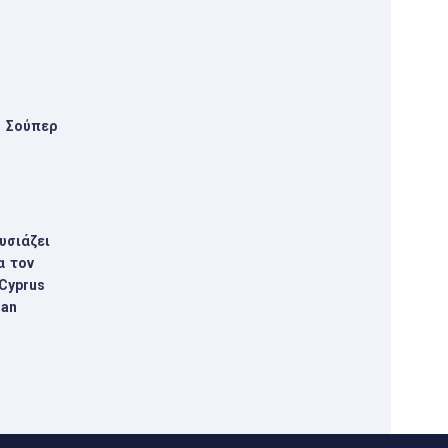
ο Σούπερ
υσιάζει
α τον
Cyprus
man