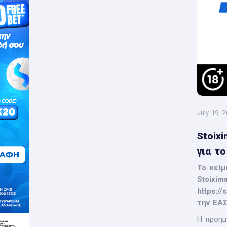
July 19, 
Stoix
για τ
Το κείμ
Stoixima
https:/
την ΕΑΣ
Η προημ