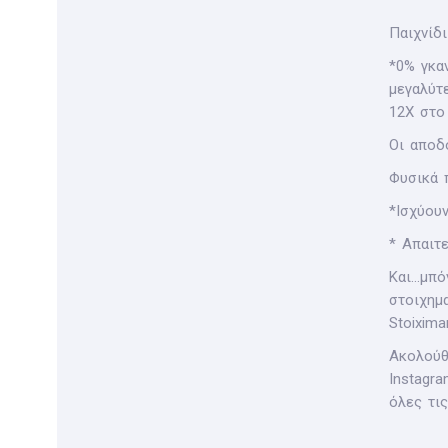
Παιχνίδι
*0% γκα
μεγαλύτ
12Χ στο
Οι αποδ
Φυσικά 
*Ισχύου
* Απαιτ
Και…μπό
στοιχημ
Stoixima
Ακολούθ
Instagra
όλες τι