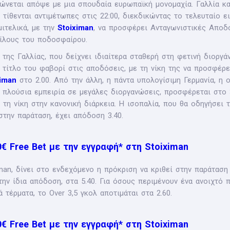
ώνεται απόψε με μια σπουδαία ευρωπαϊκή μονομαχία. Γαλλία κα
 τίθενται αντιμέτωπες στις 22:00, διεκδικώντας το τελευταίο ε
μιτελικά, με την
Stoiximan
, να προσφέρει Ανταγωνιστικές Αποδ
ίλους του ποδοσφαίρου.
 της Γαλλίας, που δείχνει ιδιαίτερα σταθερή στη φετινή διοργά
ν τίτλο του φαβορί στις αποδόσεις, με τη νίκη της να προσφέρ
ximan
στο 2.00. Από την άλλη, η πάντα υπολογίσιμη Γερμανία, η 
ι πλούσια εμπειρία σε μεγάλες διοργανώσεις, προσφέρεται στο 
 τη νίκη στην κανονική διάρκεια. Η ισοπαλία, που θα οδηγήσει 
στην παράταση, έχει απόδοση 3.40.
€ Free Bet με την εγγραφή* στη Stoiximan
iman, δίνει στο ενδεχόμενο η πρόκριση να κριθεί στην παράταση
την ίδια απόδοση, στα 5.40. Για όσους περιμένουν ένα ανοιχτό π
 τέρματα, το Over 3,5 γκολ αποτιμάται στα 2.60.
€ Free Bet με την εγγραφή* στη Stoiximan