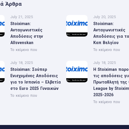
κά Άρθρα
July 21, 2025
July 20, 2025
Stoiximan:
Stoiximan:
Ανταγωνιστικές
Ανταγωνιστικές
Αποδόσεις στην
Αποδόσεις για τ
Allsvenskan
Καπ Βελγίου
Το κείμενο που
Το κείμενο που
July 18, 2025
July 18, 2025
Stoiximan: Σούπερ
Η Stoiximan παρο
Ενισχυμένες Αποδόσεις
τις αποδόσεις γι
για το Ισπανία – Ελβετία
Πρωταθλητή της 
στο Euro 2025 Γυναικών
League by Stoixi
2025-2026
Το κείμενο που
Το κείμενο που