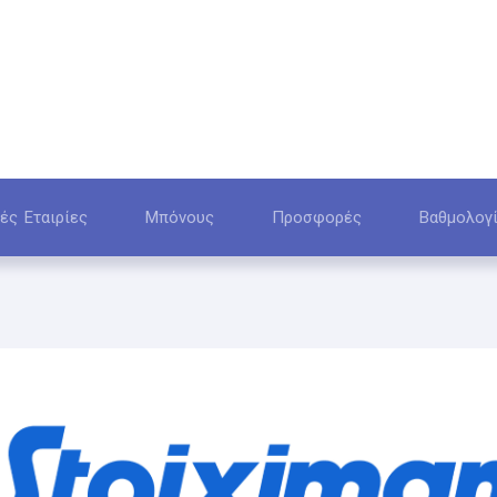
ές Εταιρίες
Μπόνους
Προσφορές
Βαθμολογ