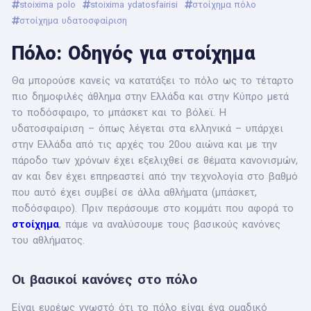
stoixima polo
stoixima ydatosfairisi
στοίχημα πόλο
στοίχημα υδατοσφαίριση
Πόλο: Οδηγός για στοίχημα
Θα μπορούσε κανείς να κατατάξει το πόλο ως το τέταρτο
πιο δημοφιλές άθλημα στην Ελλάδα και στην Κύπρο μετά
το ποδόσφαιρο, το μπάσκετ και το βόλεϊ. Η
υδατοσφαίριση – όπως λέγεται στα ελληνικά – υπάρχει
στην Ελλάδα από τις αρχές του 20ου αιώνα και με την
πάροδο των χρόνων έχει εξελιχθεί σε θέματα κανονισμών,
αν και δεν έχει επηρεαστεί από την τεχνολογία στο βαθμό
που αυτό έχει συμβεί σε άλλα αθλήματα (μπάσκετ,
ποδόσφαιρο). Πριν περάσουμε στο κομμάτι που αφορά το
στοίχημα
, πάμε να αναλύσουμε τους βασικούς κανόνες
του αθλήματος.
Οι βασικοί κανόνες στο πόλο
Είναι ευρέως γνωστό ότι το πόλο είναι ένα ομαδικό