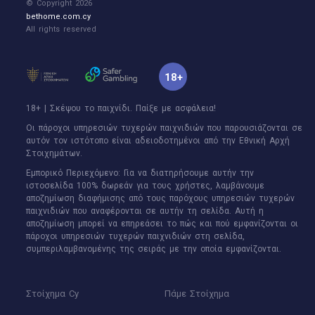
© Copyright 2026
bethome.com.cy
All rights reserved
18+
18+ | Σκέψου το παιχνίδι. Παίξε με ασφάλεια!
Οι πάροχοι υπηρεσιών τυχερών παιχνιδιών που παρουσιάζονται σε
αυτόν τον ιστότοπο είναι αδειοδοτημένοι από την Εθνική Αρχή
Στοιχημάτων.
Εμπορικό Περιεχόμενο: Για να διατηρήσουμε αυτήν την
ιστοσελίδα 100% δωρεάν για τους χρήστες, λαμβάνουμε
αποζημίωση διαφήμισης από τους παρόχους υπηρεσιών τυχερών
παιχνιδιών που αναφέρονται σε αυτήν τη σελίδα. Αυτή η
αποζημίωση μπορεί να επηρεάσει το πώς και πού εμφανίζονται οι
πάροχοι υπηρεσιών τυχερών παιχνιδιών στη σελίδα,
συμπεριλαμβανομένης της σειράς με την οποία εμφανίζονται.
Στοίχημα Cy
Πάμε Στοίχημα