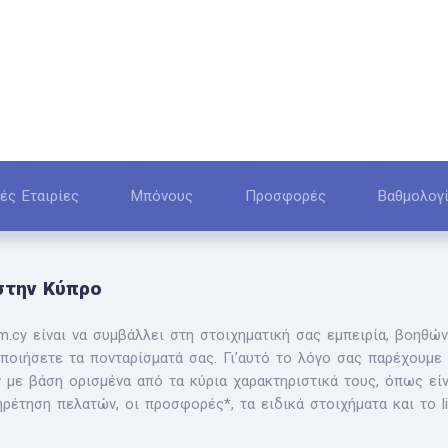
ές Εταιρίες
Μπόνους
Προσφορές
Βαθμολογ
στην Κύπρο
cy είναι να συμβάλλει στη στοιχηματική σας εμπειρία, βοηθώ
οποιήσετε τα πονταρίσματά σας. Γι’αυτό το λόγο σας παρέχουμε 
 με βάση ορισμένα από τα κύρια χαρακτηριστικά τους, όπως είν
ρέτηση πελατών, οι προσφορές*, τα ειδικά στοιχήματα και το l