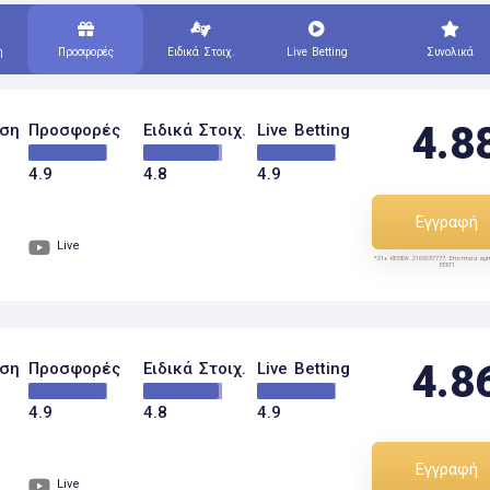
η
Προσφορές
Ειδικά Στοιχ.
Live Betting
Συνολικά
4.8
ηση
Προσφορές
Ειδικά Στοιχ.
Live Betting
4.9
4.8
4.9
Εγγραφή
Live
*21+ ΚΕΘΕΑ: 2109237777‍, Εποπτεία εμπ.
ΕΕΕΠ
4.8
ηση
Προσφορές
Ειδικά Στοιχ.
Live Betting
4.9
4.8
4.9
Εγγραφή
Live