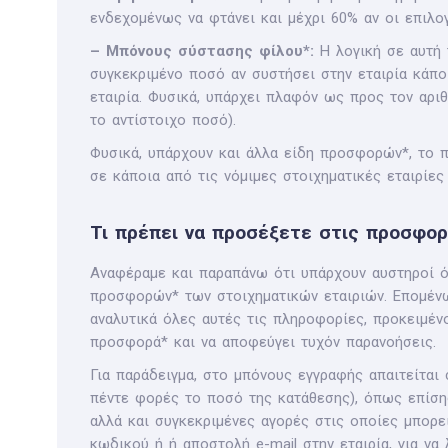
ενδεχομένως να φτάνει και μέχρι 60% αν οι επιλογ
– Μπόνους σύστασης φίλου*:
Η λογική σε αυτή 
συγκεκριμένο ποσό αν συστήσει στην εταιρία κάπο
εταιρία. Φυσικά, υπάρχει πλαφόν ως προς τον αρ
το αντίστοιχο ποσό).
Φυσικά, υπάρχουν και άλλα είδη προσφορών*, το 
σε κάποια από τις νόμιμες στοιχηματικές εταιρίες
Τι πρέπει να προσέξετε στις προσφο
Αναφέραμε και παραπάνω ότι υπάρχουν αυστηροί ό
προσφορών* των στοιχηματικών εταιριών. Επομένως
αναλυτικά όλες αυτές τις πληροφορίες, προκειμέν
προσφορά* και να αποφεύγει τυχόν παρανοήσεις.
Για παράδειγμα, στο μπόνους εγγραφής απαιτείται
πέντε φορές το ποσό της κατάθεσης), όπως επίσ
αλλά και συγκεκριμένες αγορές στις οποίες μπορεί
κωδικού ή ή αποστολή e-mail στην εταιρία, για να