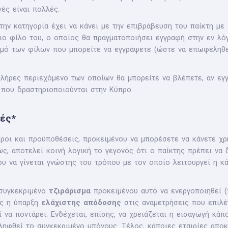
ές είναι πολλές.
την κατηγορία έχει να κάνει με την επιβράβευση του παίκτη με
ιο φίλο του, ο οποίος θα πραγματοποιήσει εγγραφή στην εν λό
ιθμό των φίλων που μπορείτε να εγγράψετε (ώστε να επωφεληθε
πλήρες περιεχόμενο των οποίων θα μπορείτε να βλέπετε, αν εγ
 που δραστηριοποιούνται στην Κύπρο.
ρές*
ροι και προϋποθέσεις, προκειμένου να μπορέσετε να κάνετε χ
, αποτελεί κοινή λογική το γεγονός ότι ο παίκτης πρέπει να 
ου να γίνεται γνώστης του τρόπου με τον οποίο λειτουργεί η κ
 συγκεκριμένο
τζιράρισμα
προκειμένου αυτό να ενεργοποιηθεί (
ης η ύπαρξη
ελάχιστης απόδοσης
στις αναμετρήσεις που επιλέγ
 να ποντάρει. Ενδέχεται, επίσης, να χρειάζεται η εισαγωγή κάπ
 ληφθεί το συγκεκριμένο μπόνους. Τέλος, κάποιες εταιρίες απο