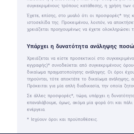
συγκεκριμένους τρόπους κατάθεσης, η χρήση των 
Έχετε, επίσης, στο μυαλό ότι οι προσφορές* της 
ιστοσελίδα της. Προκειμένου, λοιπόν, να αποκτήσ
χρειάζεται προηγουμένως να έχετε ολοκληρώσει τ
Υπάρχει η δυνατότητα ανάληψης ποσώ
Χρειάζεται να είστε προσεκτικοί στο συγκεκριμέν
εγγραφής)* συνοδεύεται από συγκεκριμένους όρου
δικαίωμα πραγματοποίησης ανάληψης. Οι όροι έχου
τηρούνται, τότε αποκτάτε το δικαίωμα ανάληψης, 
Πρόκειται για μία απλή διαδικασία, την οποία ζητο
Σε άλλες προσφορές*, τώρα, υπάρχει η δυνατότητα
επαναλάβουμε, όμως, ακόμα μία φορά ότι και πάλι 
ενέργεια.
* Ισχύουν όροι και προϋποθέσεις.