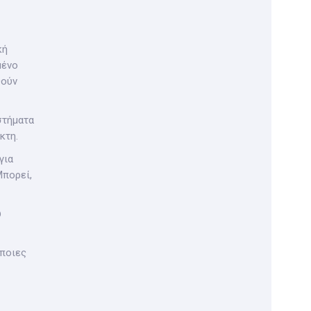
κή
μένο
θούν
στήματα
κτη.
για
Μπορεί,
υ
ποιες