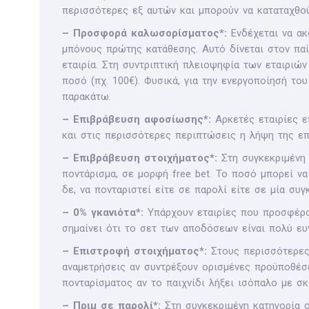
περισσότερες εξ αυτών και μπορούν να καταταχθού
– Προσφορά καλωσορίσματος*:
Ενδέχεται να ακ
μπόνους πρώτης κατάθεσης. Αυτό δίνεται στον παί
εταιρία. Στη συντριπτική πλειοψηφία των εταιριώ
ποσό (πχ. 100€). Φυσικά, για την ενεργοποίησή το
παρακάτω.
– Επιβράβευση αφοσίωσης*:
Αρκετές εταιρίες ε
και στις περισσότερες περιπτώσεις η λήψη της επ
– Επιβράβευση στοιχήματος*:
Στη συγκεκριμένη 
ποντάρισμα, σε μορφή free bet. Το ποσό μπορεί ν
δε, να πονταριστεί είτε σε παρολί είτε σε μία συγ
– 0% γκανιότα*:
Υπάρχουν εταιρίες που προσφέρου
σημαίνει ότι το σετ των αποδόσεων είναι πολύ ευν
– Επιστροφή στοιχήματος*:
Στους περισσότερες
αναμετρήσεις αν συντρέξουν ορισμένες προϋποθέσε
πονταρίσματος αν το παιχνίδι λήξει ισόπαλο με σκ
– Πριμ σε παρολί*:
Στη συγκεκριμένη κατηγορία ο