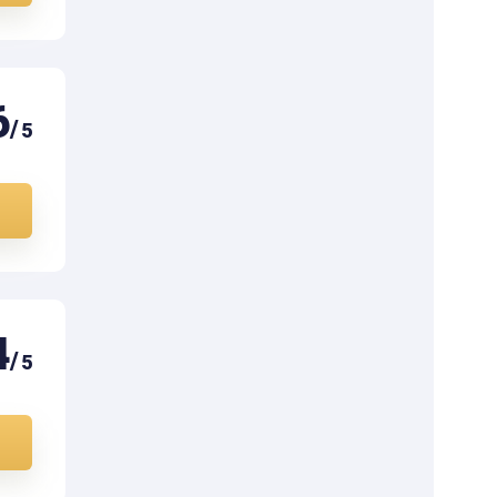
6
/
5
4
/
5