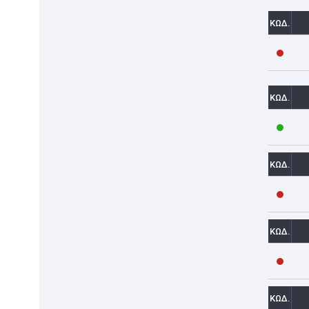
ΚΩΔ.
ΚΩΔ.
ΚΩΔ.
ΚΩΔ.
ΚΩΔ.