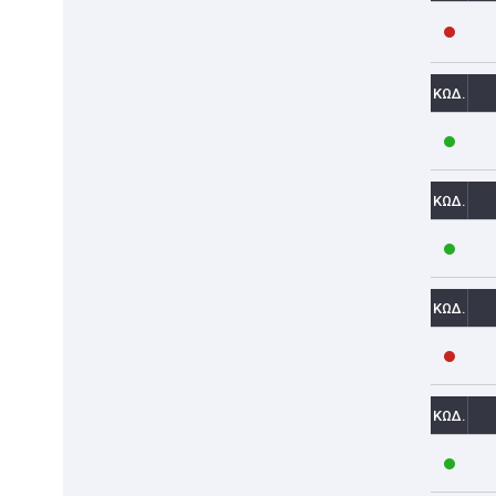
ΚΩΔ.
ΚΩΔ.
ΚΩΔ.
ΚΩΔ.