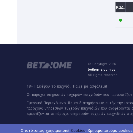
ΚΩΔ.
© Copyright 2026
bethome.com.cy
All rights reserved
18+ | Σκέψου το παιχνίδι. Παίξε με ασφάλεια!
Οι πάροχοι υπηρεσιών τυχερών παιχνιδιών που παρουσιάζον
Εμπορικό Περιεχόμενο: Για να διατηρήσουμε αυτήν την ιστ
παρόχους υπηρεσιών τυχερών παιχνιδιών που αναφέρονται σ
εμφανίζονται οι πάροχοι υπηρεσιών τυχερών παιχνιδιών στη
Ο ιστότοπος χρησιμοποιεί
Cookies
.
Χρησιμοποιούμε cookies