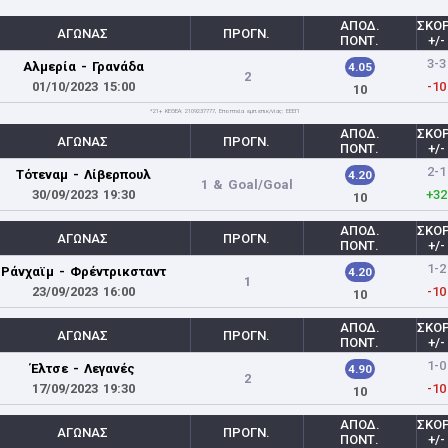
ΑΠΟΔ.
ΣΚΟΡ
ΑΓΩΝΑΣ
ΠΡΟΓΝ.
ΠΟΝΤ.
+/-
3-3
Αλμερία - Γρανάδα
4.05
2
01/10/2023 15:00
-10
10
*21+ ΚΕΘΕΑ: 2109237777‍, Εποπτεία εμπ.επικ/νίας: ΕΕΕΠ
ΑΠΟΔ.
ΣΚΟΡ
ΑΓΩΝΑΣ
ΠΡΟΓΝ.
ΠΟΝΤ.
+/-
2-1
Τότεναμ - Λίβερπουλ
4.20
1 & Goal/Goal
30/09/2023 19:30
+32
10
ΑΠΟΔ.
ΣΚΟΡ
ΑΓΩΝΑΣ
ΠΡΟΓΝ.
ΠΟΝΤ.
+/-
1-2
Ράνχαϊμ - Φρέντρικσταντ
4.20
1
23/09/2023 16:00
-10
10
ΑΠΟΔ.
ΣΚΟΡ
ΑΓΩΝΑΣ
ΠΡΟΓΝ.
ΠΟΝΤ.
+/-
1-0
Έλτσε - Λεγανές
4.90
2
17/09/2023 19:30
-10
10
ΑΠΟΔ.
ΣΚΟΡ
ΑΓΩΝΑΣ
ΠΡΟΓΝ.
ΠΟΝΤ.
+/-