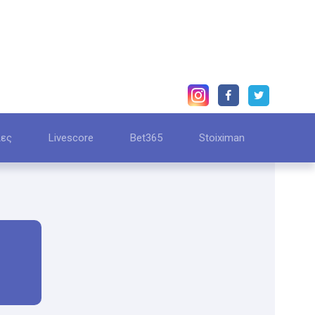
ίες
Livescore
Bet365
Stoiximan