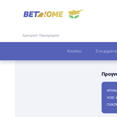
Εμπορικό Περιεχόμενο
Κουπόνι
Στοιχηματικ
Προγν
ΧΡΟΝΙ
VOID:
ΠΟΝΤΑ