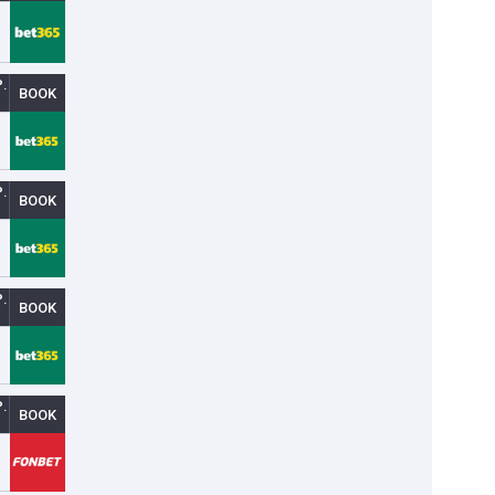
.
ΒΟΟΚ
.
ΒΟΟΚ
.
ΒΟΟΚ
.
ΒΟΟΚ