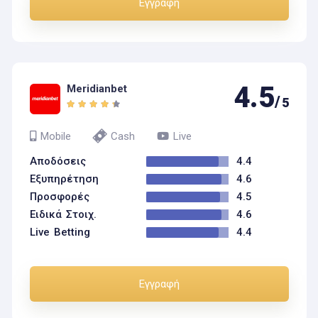
Εγγραφή
4.5
Meridianbet
/
5
Mobile
Cash
Live
Αποδόσεις
4.4
Εξυπηρέτηση
4.6
Προσφορές
4.5
Ειδικά Στοιχ.
4.6
Live Betting
4.4
Εγγραφή