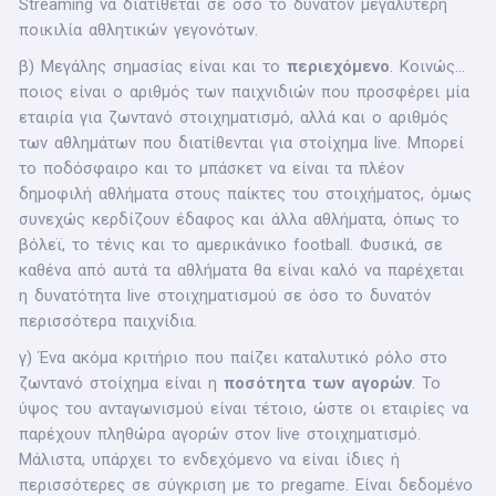
Streaming να διατίθεται σε όσο το δυνατόν μεγαλύτερη
ποικιλία αθλητικών γεγονότων.
β) Μεγάλης σημασίας είναι και το
περιεχόμενο
. Κοινώς…
ποιος είναι ο αριθμός των παιχνιδιών που προσφέρει μία
εταιρία για ζωντανό στοιχηματισμό, αλλά και ο αριθμός
των αθλημάτων που διατίθενται για στοίχημα live. Μπορεί
το ποδόσφαιρο και το μπάσκετ να είναι τα πλέον
δημοφιλή αθλήματα στους παίκτες του στοιχήματος, όμως
συνεχώς κερδίζουν έδαφος και άλλα αθλήματα, όπως το
βόλεϊ, το τένις και το αμερικάνικο football. Φυσικά, σε
καθένα από αυτά τα αθλήματα θα είναι καλό να παρέχεται
η δυνατότητα live στοιχηματισμού σε όσο το δυνατόν
περισσότερα παιχνίδια.
γ) Ένα ακόμα κριτήριο που παίζει καταλυτικό ρόλο στο
ζωντανό στοίχημα είναι η
ποσότητα των αγορών
. Το
ύψος του ανταγωνισμού είναι τέτοιο, ώστε οι εταιρίες να
παρέχουν πληθώρα αγορών στον live στοιχηματισμό.
Μάλιστα, υπάρχει το ενδεχόμενο να είναι ίδιες ή
περισσότερες σε σύγκριση με το pregame. Είναι δεδομένο