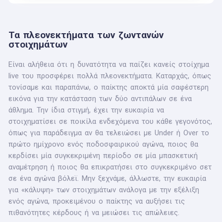
Τα πλεονεκτήματα των ζωντανών
στοιχημάτων
Είναι αλήθεια ότι η δυνατότητα να παίζει κανείς στοίχημα
live του προσφέρει πολλά πλεονεκτήματα. Καταρχάς, όπως
τονίσαμε και παραπάνω, ο παίκτης αποκτά μία σαφέστερη
εικόνα για την κατάσταση των δύο αντιπάλων σε ένα
άθλημα. Την ίδια στιγμή, έχει την ευκαιρία να
στοιχηματίσει σε ποικίλα ενδεχόμενα του κάθε γεγονότος,
όπως για παράδειγμα αν θα τελειώσει με Under ή Over το
πρώτο ημίχρονο ενός ποδοσφαιρικού αγώνα, ποιος θα
κερδίσει μία συγκεκριμένη περίοδο σε μία μπασκετική
αναμέτρηση ή ποιος θα επικρατήσει στο συγκεκριμένο σετ
σε ένα αγώνα βόλεϊ. Μην ξεχνάμε, άλλωστε, την ευκαιρία
για «κάλυψη» των στοιχημάτων ανάλογα με την εξέλιξη
ενός αγώνα, προκειμένου ο παίκτης να αυξήσει τις
πιθανότητες κέρδους ή να μειώσει τις απώλειες.