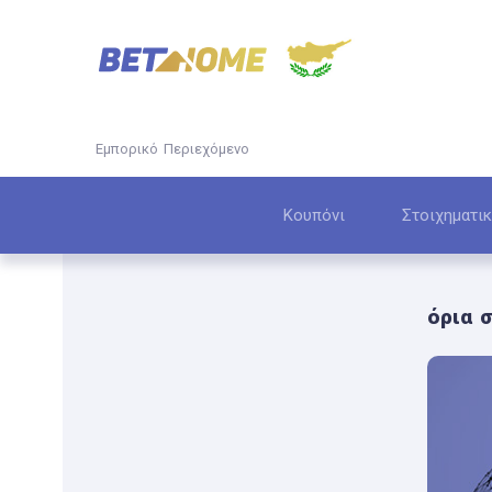
Εμπορικό Περιεχόμενο
Κουπόνι
Στοιχηματικ
όρια 