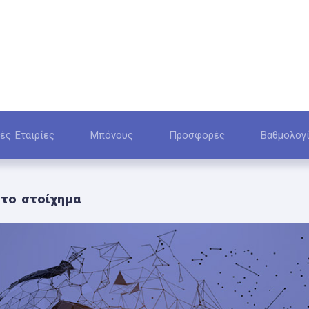
ές Εταιρίες
Μπόνους
Προσφορές
Βαθμολογ
στο στοίχημα