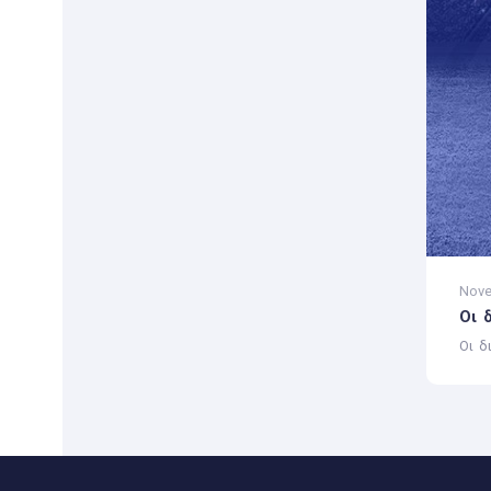
Nove
Οι 
Οι δ