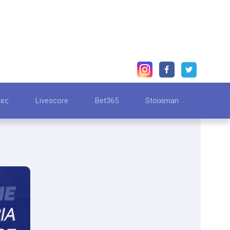
ίες
Livescore
Bet365
Stoiximan