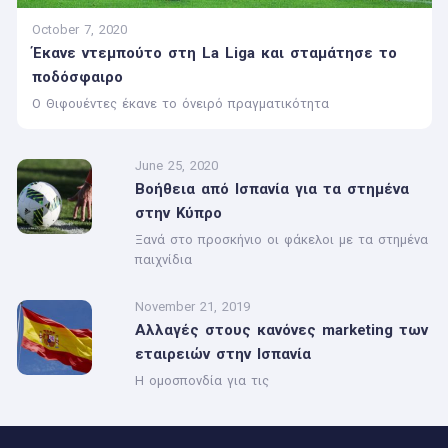
October 7, 2020
Έκανε ντεμπούτο στη La Liga και σταμάτησε το
ποδόσφαιρο
Ο Θιφουέντες έκανε το όνειρό πραγματικότητα
June 25, 2020
Βοήθεια από Ισπανία για τα στημένα
στην Κύπρο
Ξανά στο προσκήνιο οι φάκελοι με τα στημένα
παιχνίδια
November 21, 2019
Αλλαγές στους κανόνες marketing των
εταιρειών στην Ισπανία
Η ομοσπονδία για τις