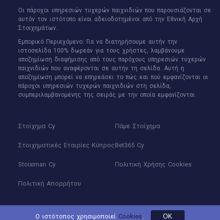
Οι πάροχοι υπηρεσιών τυχερών παιχνιδιών που παρουσιάζονται σε
αυτόν τον ιστότοπο είναι αδειοδοτημένοι από την Εθνική Αρχή
Στοιχημάτων.
Εμπορικό Περιεχόμενο: Για να διατηρήσουμε αυτήν την
ιστοσελίδα 100% δωρεάν για τους χρήστες, λαμβάνουμε
αποζημίωση διαφήμισης από τους παρόχους υπηρεσιών τυχερών
παιχνιδιών που αναφέρονται σε αυτήν τη σελίδα. Αυτή η
αποζημίωση μπορεί να επηρεάσει το πώς και πού εμφανίζονται οι
πάροχοι υπηρεσιών τυχερών παιχνιδιών στη σελίδα,
συμπεριλαμβανομένης της σειράς με την οποία εμφανίζονται.
Στοίχημα Cy
Πάμε Στοίχημα
Στοιχηματικές Εταιρίες Κύπρος
Bet365 Cy
Stoiximan Cy
Πολιτική Χρήσης Cookies
Πολιτική Απορρήτου
Ο ιστότοπος χρησιμοποιεί
Cookies
.
OK