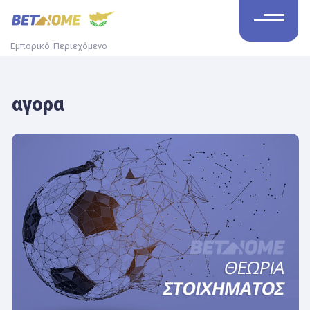
Εμπορικό Περιεχόμενο
αγορα